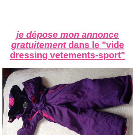
je dépose mon annonce
gratuitement
dans le "
vide
dressing vetements-sport
"