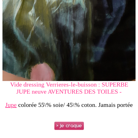
Vide dressing Verrieres-le-buisson : SUPERBE
JUPE neuve AVENTURES DES TOILES -
Jupe
colorée 55\% soie/ 45\% coton. Jamais portée