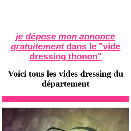
je dépose mon annonce
gratuitement
dans le "
vide
dressing thonon
"
Voici tous les vides dressing du
département