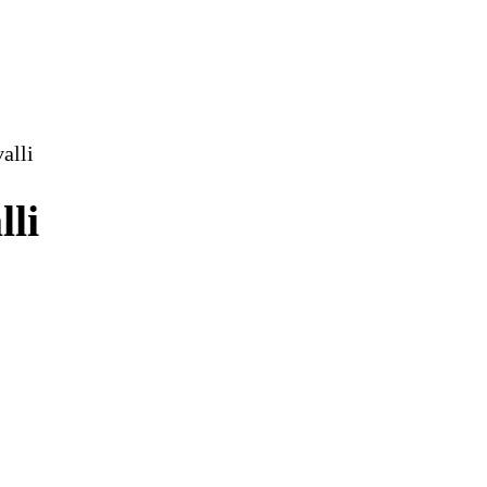
alli
lli