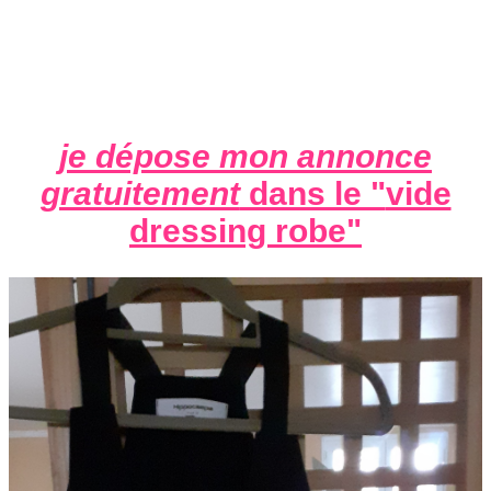
je dépose mon annonce
gratuitement
dans le "
vide
dressing robe
"