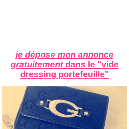
je dépose mon annonce
gratuitement
dans le "
vide
dressing portefeuille
"