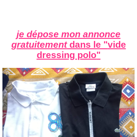
je dépose mon annonce
gratuitement
dans le "
vide
dressing polo
"