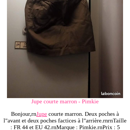
Jupe courte marron - Pimkie
Bonjour,rn
Jupe
courte marron. Deux poches à
l"avant et deux poches factices à l"arrière.rnrnTaille
: FR 44 et EU 42.rnMarque : Pimkie.rnPrix : 5