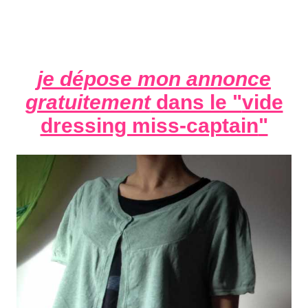
je dépose mon annonce
gratuitement
dans le "
vide
dressing miss-captain
"