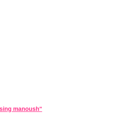
ssing manoush
"