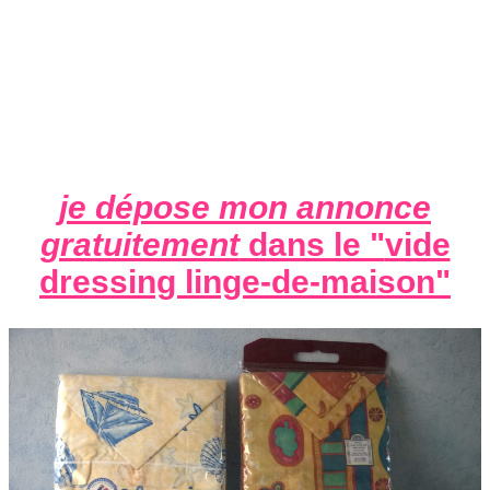
je dépose mon annonce
gratuitement
dans le "
vide
dressing linge-de-maison
"