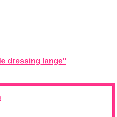
de dressing lange
"
a