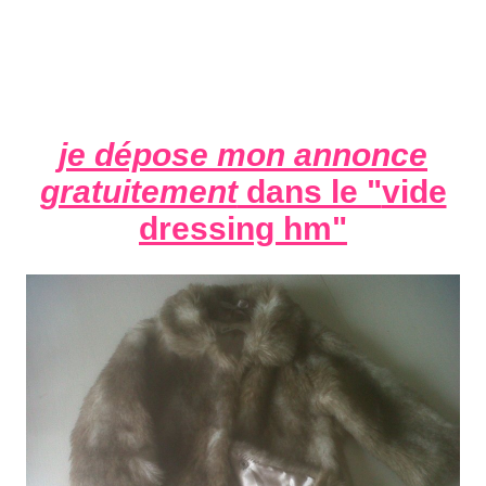
je dépose mon annonce
gratuitement
dans le "
vide
dressing hm
"