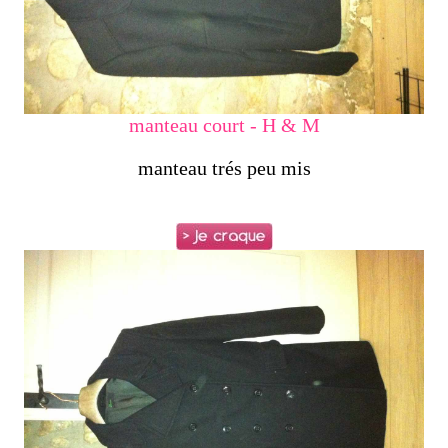
manteau court - H & M
manteau trés peu mis