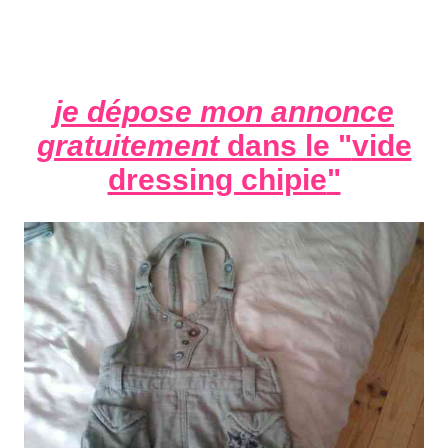
je dépose mon annonce
gratuitement
dans le "
vide
dressing chipie
"