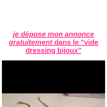
je dépose mon annonce
gratuitement
dans le "
vide
dressing bijoux
"