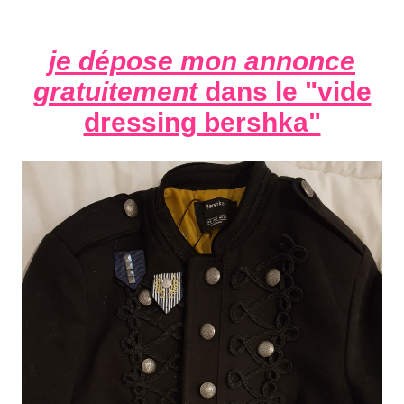
je dépose mon annonce
gratuitement
dans le "
vide
dressing bershka
"