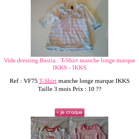
Vide dressing Bastia : T-Shirt manche longe marque
IKKS - IKKS
Ref : VF75
T-Shirt
manche longe marque IKKS
Taille 3 mois Prix : 10 ??