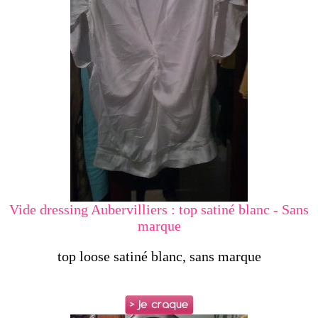
Vide dressing Aubervilliers : top satiné blanc - Sans
marque
top loose satiné blanc, sans marque