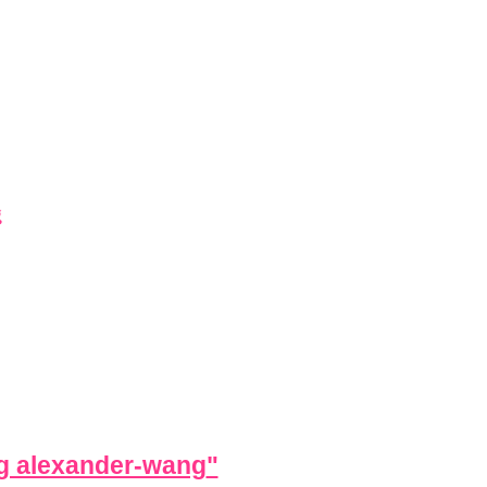
g
ng alexander-wang
"