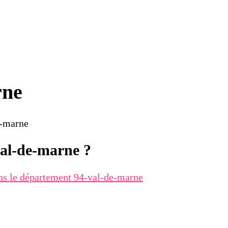
rne
e-marne
val-de-marne ?
ans
le département 94-val-de-marne