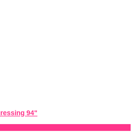
dressing 94
"