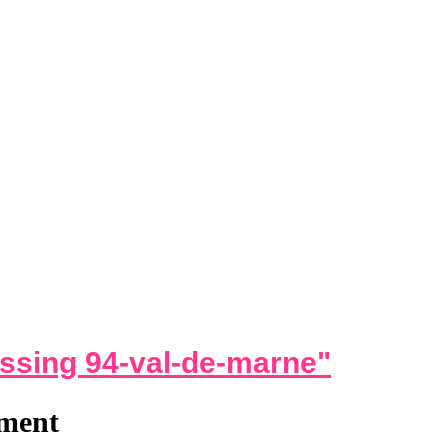
essing 94-val-de-marne
"
ement