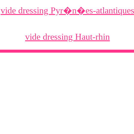
vide dressing Pyr�n�es-atlantique
vide dressing Haut-rhin