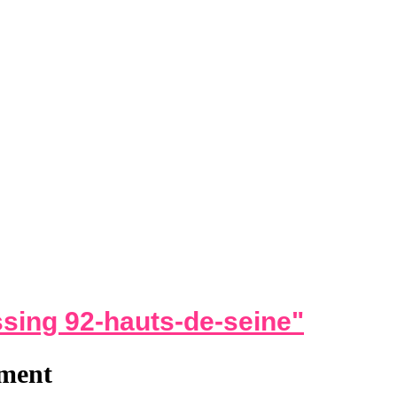
ssing 92-hauts-de-seine
"
ement