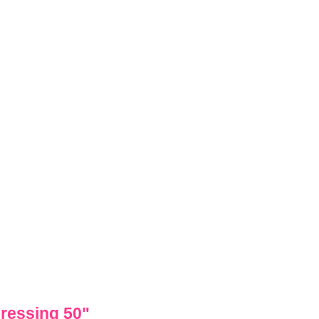
dressing 50
"