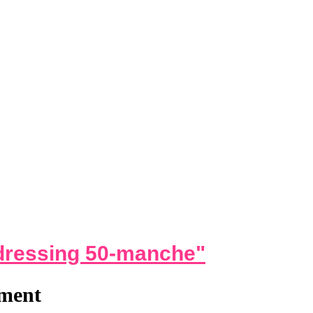
dressing 50-manche
"
ement